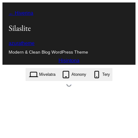
Hakany
← Hiverina
amin'ny
ventiny
Silaslite
azuratheme
Modern & Clean Blog WordPress Theme
Hisintona
silaslite.1.0.4.zip
Mivelatra
Atonony
Tery