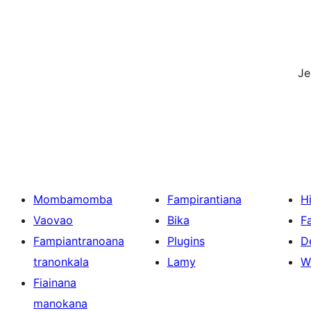
J
Mombamomba
Fampirantiana
H
Vaovao
Bika
F
Fampiantranoana
Plugins
D
tranonkala
Lamy
W
Fiainana
manokana