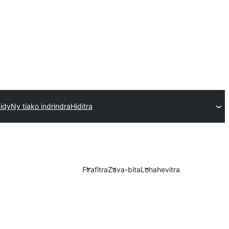
idy
Ny tiako indrindra
Hiditra
Firafitra
Zava-bita
Lohahevitra