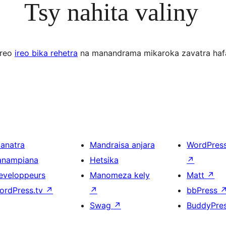
Tsy nahita valiny
ereo
ireo bika rehetra
na manandrama mikaroka zavatra haf
ianatra
Mandraisa anjara
WordPres
anampiana
Hetsika
↗
eveloppeurs
Manomeza kely
Matt
↗
ordPress.tv
↗
↗
bbPress
Swag
↗
BuddyPre