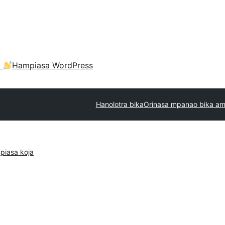
a
Hampiasa WordPress
Hanolotra bika
Orinasa mpanao bika am
piasa koja