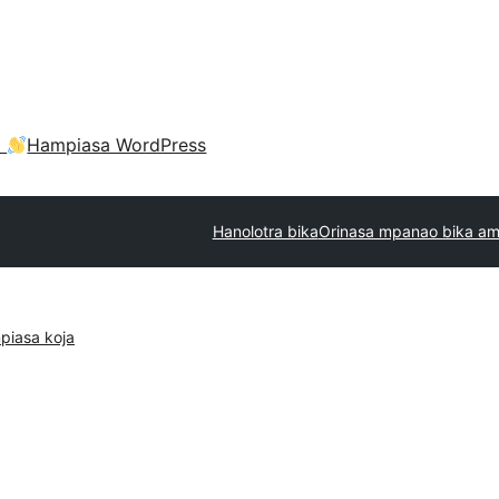
a
Hampiasa WordPress
Hanolotra bika
Orinasa mpanao bika am
piasa koja