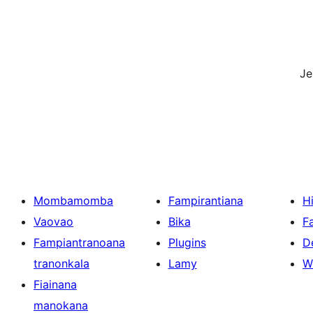
J
Mombamomba
Fampirantiana
H
Vaovao
Bika
F
Fampiantranoana
Plugins
D
tranonkala
Lamy
W
Fiainana
manokana