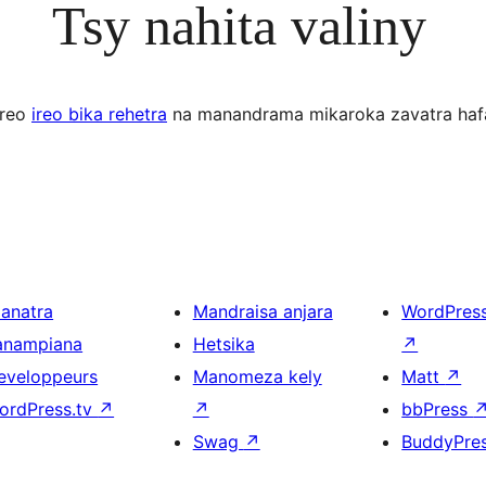
Tsy nahita valiny
ereo
ireo bika rehetra
na manandrama mikaroka zavatra haf
ianatra
Mandraisa anjara
WordPres
anampiana
Hetsika
↗
eveloppeurs
Manomeza kely
Matt
↗
ordPress.tv
↗
↗
bbPress
Swag
↗
BuddyPre