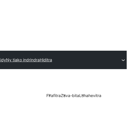
idy
Ny tiako indrindra
Hiditra
Firafitra
Zava-bita
Lohahevitra