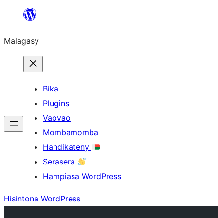
Hakany
amin'ny
Malagasy
ventiny
Bika
Plugins
Vaovao
Mombamomba
Handikateny
Serasera
Hampiasa WordPress
Hisintona WordPress