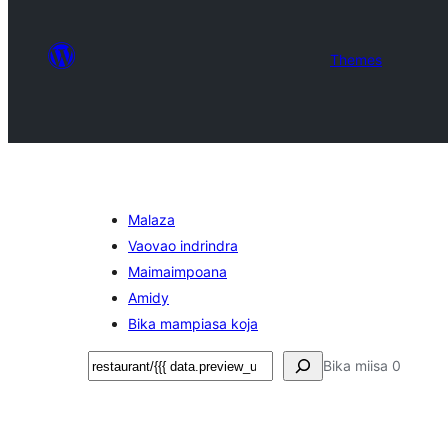
Themes
Malaza
Vaovao indrindra
Maimaimpoana
Amidy
Bika mampiasa koja
Karoka
Bika miisa 0