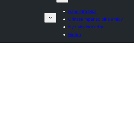
Hanolotra bika
Orinasa mpanao bika amidy
Ny tiako indrindra
Hiditra