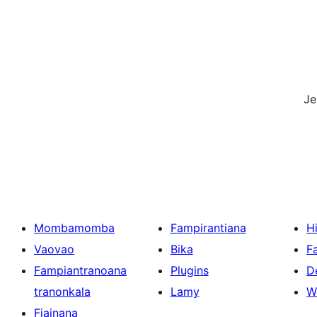
J
Mombamomba
Fampirantiana
H
Vaovao
Bika
F
Fampiantranoana
Plugins
D
tranonkala
Lamy
W
Fiainana