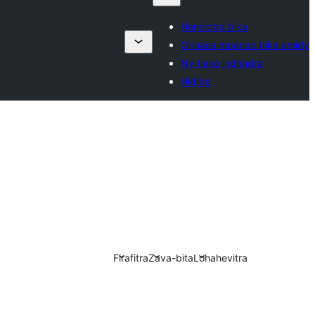
Hanolotra bika
Orinasa mpanao bika amidy
Ny tiako indrindra
Hiditra
Firafitra
Zava-bita
Lohahevitra