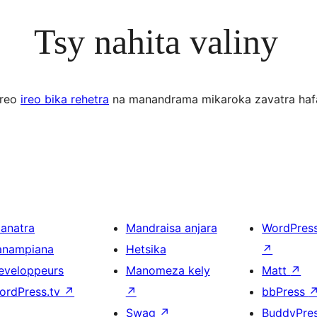
Tsy nahita valiny
ereo
ireo bika rehetra
na manandrama mikaroka zavatra haf
ianatra
Mandraisa anjara
WordPres
anampiana
Hetsika
↗
eveloppeurs
Manomeza kely
Matt
↗
ordPress.tv
↗
↗
bbPress
Swag
↗
BuddyPre