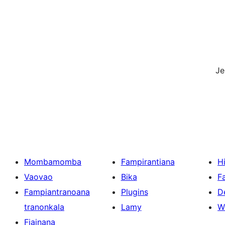
J
Mombamomba
Fampirantiana
H
Vaovao
Bika
F
Fampiantranoana
Plugins
D
tranonkala
Lamy
W
Fiainana