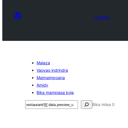
Themes
Malaza
Vaovao indrindra
Maimaimpoana
Amidy
Bika mampiasa koja
Karoka
Bika miisa 0