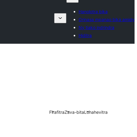
Hanolotra bika
Orinasa mpanao bika amidy
Ny tiako indrindra
Hiditra
Firafitra
Zava-bita
Lohahevitra