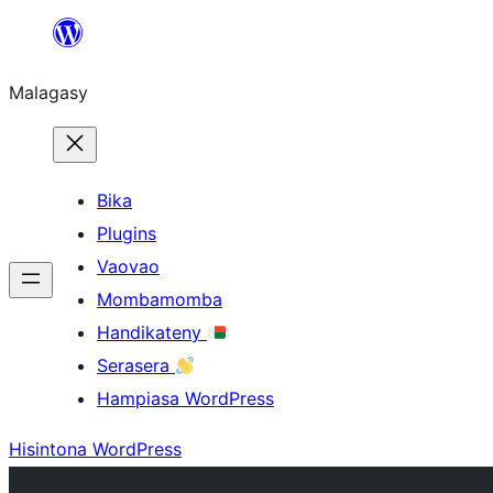
Hakany
amin'ny
Malagasy
ventiny
Bika
Plugins
Vaovao
Mombamomba
Handikateny
Serasera
Hampiasa WordPress
Hisintona WordPress