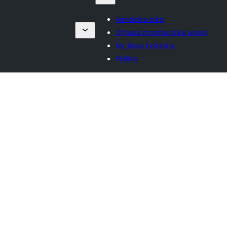
Hanolotra bika
Orinasa mpanao bika amidy
Ny tiako indrindra
Hiditra