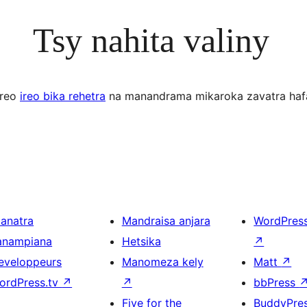
Tsy nahita valiny
ereo
ireo bika rehetra
na manandrama mikaroka zavatra haf
ianatra
Mandraisa anjara
WordPres
anampiana
Hetsika
↗
eveloppeurs
Manomeza kely
Matt
↗
ordPress.tv
↗
↗
bbPress
Five for the
BuddyPre