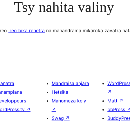
Tsy nahita valiny
ereo
ireo bika rehetra
na manandrama mikaroka zavatra haf
ianatra
Mandraisa anjara
WordPres
anampiana
Hetsika
↗
eveloppeurs
Manomeza kely
Matt
↗
ordPress.tv
↗
↗
bbPress
Swag
↗
BuddyPre