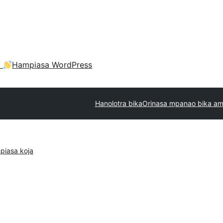
a
Hampiasa WordPress
Hanolotra bika
Orinasa mpanao bika am
piasa koja