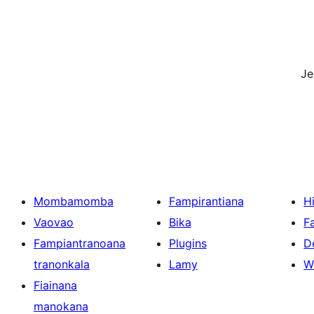
J
Mombamomba
Fampirantiana
H
Vaovao
Bika
F
Fampiantranoana
Plugins
D
tranonkala
Lamy
W
Fiainana
manokana