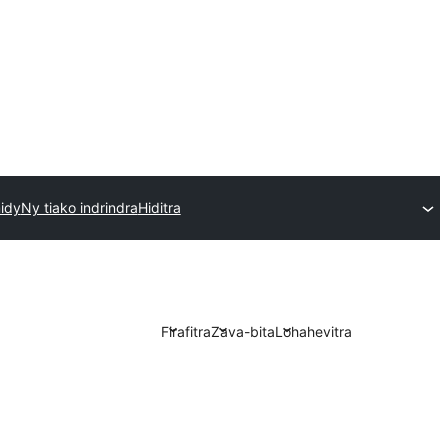
idy
Ny tiako indrindra
Hiditra
Firafitra
Zava-bita
Lohahevitra