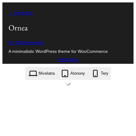
Hakany
← Hiverina
amin'ny
ventiny
Ornea
Ari Stathopoulos
A minimalistic WordPress theme for WooCommerce
Hisintona
ornea.1.0.3.zip
Mivelatra
Atonony
Tery