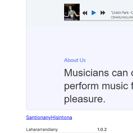
Santionany
Hisintona
Laharan’andiany
1.0.2