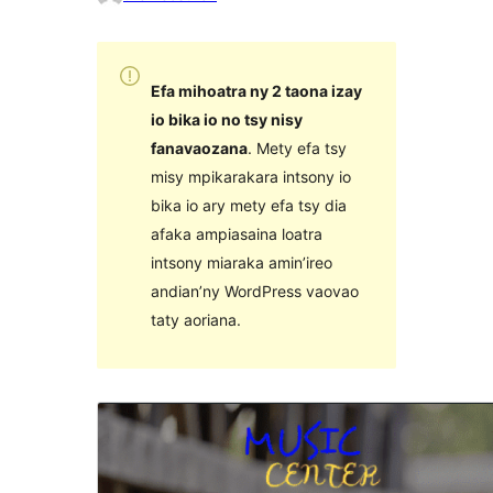
Efa mihoatra ny 2 taona izay
io bika io no tsy nisy
fanavaozana
. Mety efa tsy
misy mpikarakara intsony io
bika io ary mety efa tsy dia
afaka ampiasaina loatra
intsony miaraka amin’ireo
andian’ny WordPress vaovao
taty aoriana.