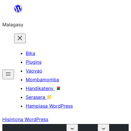
Hakany
amin'ny
Malagasy
ventiny
Bika
Plugins
Vaovao
Mombamomba
Handikateny
Serasera
Hampiasa WordPress
Hisintona WordPress