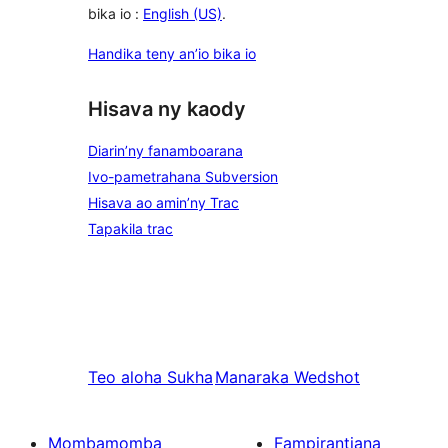
bika io :
English (US)
.
Handika teny an’io bika io
Hisava ny kaody
Diarin’ny fanamboarana
Ivo-pametrahana Subversion
Hisava ao amin’ny Trac
Tapakila trac
Teo aloha
Sukha
Manaraka
Wedshot
Mombamomba
Fampirantiana