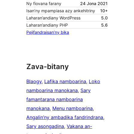
Ny fiovana farany
24 Jona 2021
Isan’ny mpampiasa azy ankehitriny
10+
Laharan’andiany WordPress
5.0
Laharan’andiany PHP
5.6
Pejifandraisan’ny bika
Zava-bitany
Blaogy
, 
Lafika namboarina
, 
Loko
namboarina manokana
, 
Sary
famantarana namboarina
manokana
, 
Menu namboarina
, 
Angalin’ny ambadika fandrindrana
, 
Sary asongadina
, 
Vakana an-