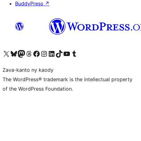
BuddyPress
↗
Tsidiho ny kaonty X (twitter fahiny)
Visit our Bluesky account
Tsidiho ny kaonty Mastodon antsika
Visit our Threads account
Tsidiho ny pejy facebook
Tsidiho ny kaonty Instagram
Tsidiho ny Linkedin
Visit our TikTok account
Tsidiho ny Youtube
Visit our Tumblr account
Zava-kanto ny kaody
The WordPress® trademark is the intellectual property
of the WordPress Foundation.