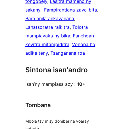
tongopejy
, 
Lasitra mameno ny
sakany.
, 
Fampirantiana zava-bita
, 
Bara anila ankavanana
, 
Lahatsoratra raikitra
, 
Tolotra
mampiavaka ny bika
, 
Fanehoan-
kevitra mifampiditra
, 
Vonona ho
adika teny
, 
Tsanganana roa
Sintona isan'andro
Isan’ny mampiasa azy :
10+
Tombana
Mbola tsy misy domberina voaray
hatreto.