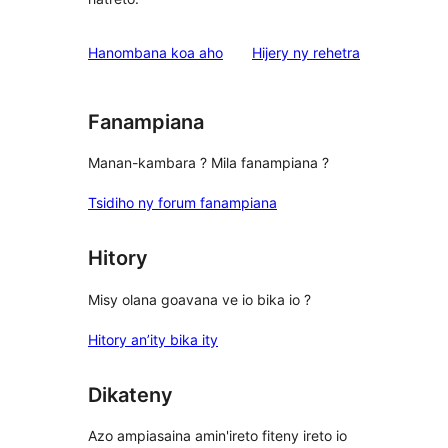
domberina
Hanombana koa aho
Hijery ny
rehetra
Fanampiana
Manan-kambara ? Mila fanampiana ?
Tsidiho ny forum fanampiana
Hitory
Misy olana goavana ve io bika io ?
Hitory an’ity bika ity
Dikateny
Azo ampiasaina amin'ireto fiteny ireto io