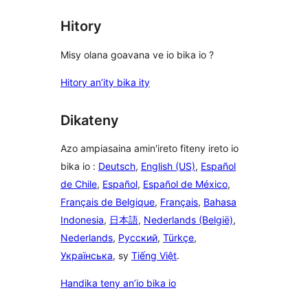
Hitory
Misy olana goavana ve io bika io ?
Hitory an’ity bika ity
Dikateny
Azo ampiasaina amin'ireto fiteny ireto io
bika io :
Deutsch
,
English (US)
,
Español
de Chile
,
Español
,
Español de México
,
Français de Belgique
,
Français
,
Bahasa
Indonesia
,
日本語
,
Nederlands (België)
,
Nederlands
,
Русский
,
Türkçe
,
Українська
, sy
Tiếng Việt
.
Handika teny an’io bika io