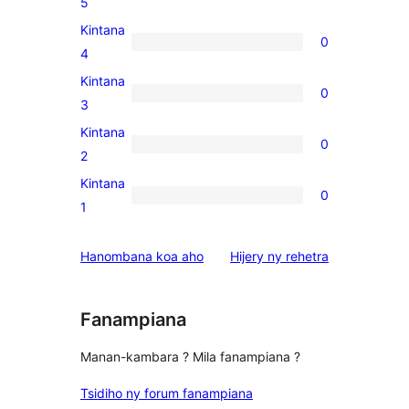
2
5
5-
Kintana
0
star
0
4
reviews
4-
Kintana
0
star
0
3
reviews
3-
Kintana
0
star
0
2
reviews
2-
Kintana
0
star
0
1
reviews
1-
star
domberina
Hanombana koa aho
Hijery ny
rehetra
reviews
Fanampiana
Manan-kambara ? Mila fanampiana ?
Tsidiho ny forum fanampiana