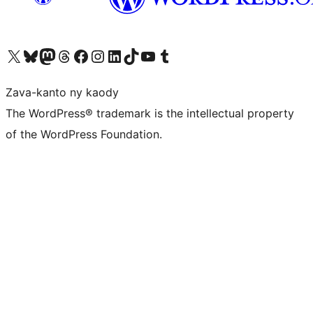
Tsidiho ny kaonty X (twitter fahiny)
Visit our Bluesky account
Tsidiho ny kaonty Mastodon antsika
Visit our Threads account
Tsidiho ny pejy facebook
Tsidiho ny kaonty Instagram
Tsidiho ny Linkedin
Visit our TikTok account
Tsidiho ny Youtube
Visit our Tumblr account
Zava-kanto ny kaody
The WordPress® trademark is the intellectual property
of the WordPress Foundation.