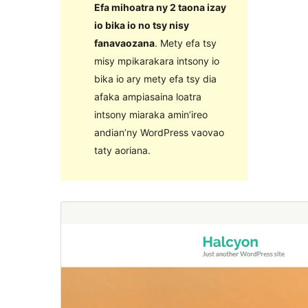
Efa mihoatra ny 2 taona izay
io bika io no tsy nisy
fanavaozana
. Mety efa tsy
misy mpikarakara intsony io
bika io ary mety efa tsy dia
afaka ampiasaina loatra
intsony miaraka amin’ireo
andian’ny WordPress vaovao
taty aoriana.