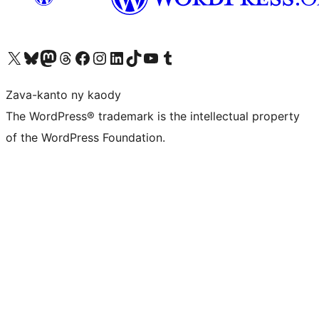
Tsidiho ny kaonty X (twitter fahiny)
Visit our Bluesky account
Tsidiho ny kaonty Mastodon antsika
Visit our Threads account
Tsidiho ny pejy facebook
Tsidiho ny kaonty Instagram
Tsidiho ny Linkedin
Visit our TikTok account
Tsidiho ny Youtube
Visit our Tumblr account
Zava-kanto ny kaody
The WordPress® trademark is the intellectual property
of the WordPress Foundation.