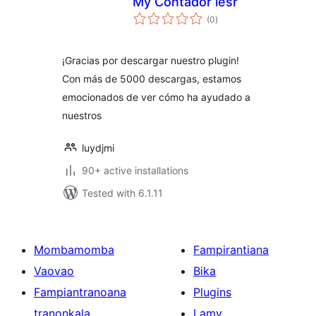
My Contador lesr
total
(0
)
ratings
¡Gracias por descargar nuestro plugin!
Con más de 5000 descargas, estamos
emocionados de ver cómo ha ayudado a
nuestros
luydjmi
90+ active installations
Tested with 6.1.11
Mombamomba
Fampirantiana
Vaovao
Bika
Fampiantranoana
Plugins
tranonkala
Lamy