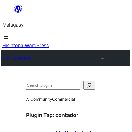
Hakany
amin'ny
Malagasy
ventiny
Hisintona WordPress
Plugin Directory
Karoka
All
Community
Commercial
Plugin Tag:
contador