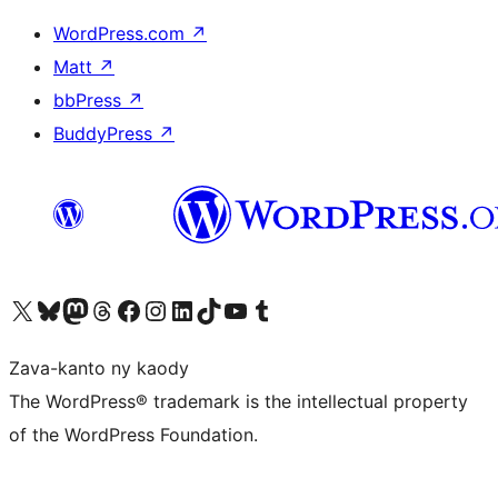
WordPress.com
↗
Matt
↗
bbPress
↗
BuddyPress
↗
Tsidiho ny kaonty X (twitter fahiny)
Visit our Bluesky account
Tsidiho ny kaonty Mastodon antsika
Visit our Threads account
Tsidiho ny pejy facebook
Tsidiho ny kaonty Instagram
Tsidiho ny Linkedin
Visit our TikTok account
Tsidiho ny Youtube
Visit our Tumblr account
Zava-kanto ny kaody
The WordPress® trademark is the intellectual property
of the WordPress Foundation.