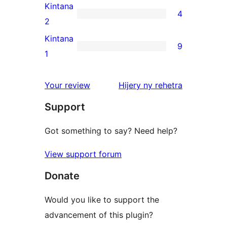
review
3-
Kintana
4
star
4
2
review
2-
Kintana
9
star
9
1
reviews
1-
star
domberina
Your review
Hijery ny
rehetra
reviews
Support
Got something to say? Need help?
View support forum
Donate
Would you like to support the
advancement of this plugin?