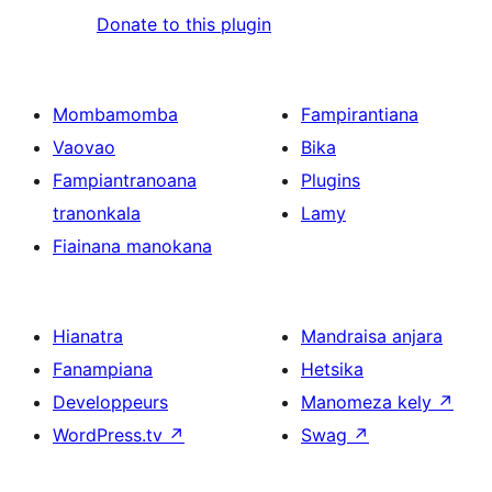
Donate to this plugin
Mombamomba
Fampirantiana
Vaovao
Bika
Fampiantranoana
Plugins
tranonkala
Lamy
Fiainana manokana
Hianatra
Mandraisa anjara
Fanampiana
Hetsika
Developpeurs
Manomeza kely
↗
WordPress.tv
↗
Swag
↗