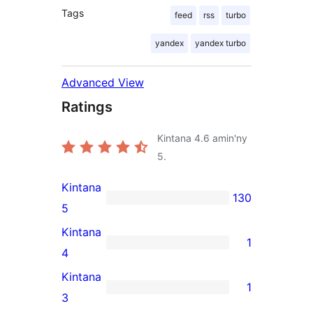
Tags
feed
rss
turbo
yandex
yandex turbo
Advanced View
Ratings
Kintana
4.6
amin'ny
5.
Kintana
130
130
5
5-
Kintana
1
star
1
4
reviews
4-
Kintana
1
star
1
3