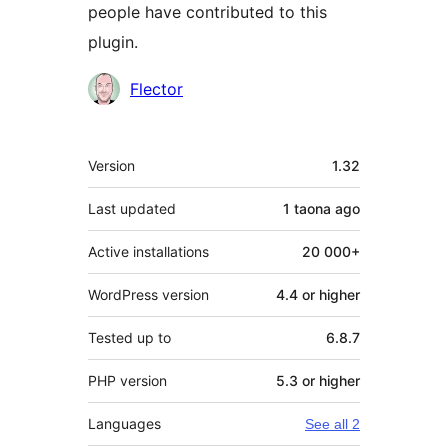
people have contributed to this
plugin.
Contributors
Flector
Meta
Version
1.32
Last updated
1 taona
ago
Active installations
20 000+
WordPress version
4.4 or higher
Tested up to
6.8.7
PHP version
5.3 or higher
Languages
See all 2